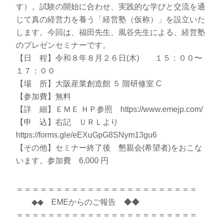
す）。試験の開始に合わせ、実践的な学びと交流を通
じて真の経営力を養う「経営塾（仮称）」を設立いた
します。今回は、福田先生、風谷先生による、経営塾
のプレゼンセミナーです。
【日 程】令和８年８月２６日(木) １５：００〜
１７：００
【場 所】大阪産業創造館 ５ 階研修室 C
【参加費】無料
【詳 細】ＥＭＥ ＨＰ参照 https://www.emejp.com/
【申 込】右記 ＵＲＬより
https://forms.gle/eEXuGpG8SNym13gu6
【その他】セミナー終了後 懇親会(希望者)をおこな
います。参加費 6,000 円
＝＝＝＝＝＝＝＝＝＝＝＝＝＝＝＝＝＝＝＝＝＝＝
◆◆ EMEからのご報告 ◆◆
＝＝＝＝＝＝＝＝＝＝＝＝＝＝＝＝＝＝＝＝＝＝＝