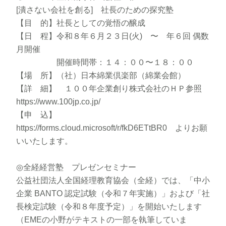
[潰さない会社を創る] 社長のための探究塾
【目 的】社長としての覚悟の醸成
【日 程】令和８年６月２３日(火) 〜 年６回 偶数
月開催
開催時間帯：１４：００〜１８：００
【場 所】（社）日本綿業倶楽部（綿業会館）
【詳 細】 １００年企業創り株式会社のＨＰ参照
https://www.100jp.co.jp/
【申 込】
https://forms.cloud.microsoft/r/fkD6ETtBR0 よりお願
いいたします。
◎全経経営塾 プレゼンセミナー
公益社団法人全国経理教育協会（全経）では、「中小
企業 BANTO 認定試験（令和７年実施）」および「社
長検定試験（令和８年度予定）」を開始いたします
（EMEの小野がテキストの一部を執筆していま